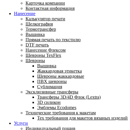
Карточка компании
Контактная информация
Нанесение
Калькулятор печати
Шелкография
Термотрансфер
Вышивка
Прямая печать по текстилю
DTF печать
Нанесение Флексом
Шевроны TexFlex
Шевроны
Вышивка
Жаккардовая этикетка
Шевроны жаккардовые
ПВХ шевроны
Сублимация
Эксклюзивные трансферы
Трансферы 3D/4D Флок (Lextra)
3D силикон
Эмблемы Ecodomes
Технические требования к макетам
Тех требования для макетов вязаных изделий
Услуги
Индивидуальный пошив