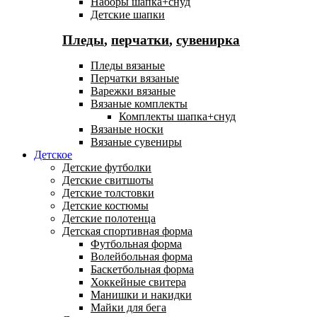
Наборы шапка+снуд
Детские шапки
Пледы
,
перчатки
,
сувенирка
Пледы вязаные
Перчатки вязаные
Варежки вязаные
Вязаные комплекты
Комплекты шапка+снуд
Вязаные носки
Вязаные сувениры
Детское
Детские футболки
Детские свитшоты
Детские толстовки
Детские костюмы
Детские полотенца
Детская спортивная форма
Футбольная форма
Волейбольная форма
Баскетбольная форма
Хоккейные свитера
Манишки и накидки
Майки для бега