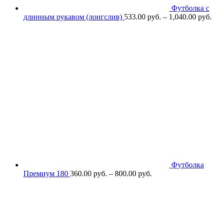
Футболка с
длинным рукавом (лонгслив)
533.00
р
уб.
–
1,040.00
р
уб.
Футболка
Премиум 180
360.00
р
уб.
–
800.00
р
уб.