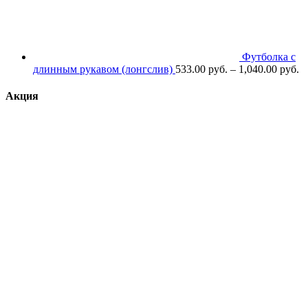
Футболка с
длинным рукавом (лонгслив)
533.00
р
уб.
–
1,040.00
р
уб.
Акция