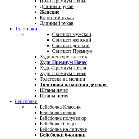
Поло Премиум Пенье
Длинный рукав
Женские
Короткий рукав
Длинный рукав
Толстовки
Свитшот мужской
Свитшот женский
Свитшот детский
Свитшот Премиум
Худи-кенгуру классик
Худи-Премиум Начес
Худи-Премиум Петля
Худи-Премиум Пенье
Толстовка на молнии
Толстовка на молнии детская
Штаны начес
Штаны петля
Бейсболки
Бейсболка Классик
Бейсболка велюр
Бейсболка полувелюр
Бейсболка Смарт
Бейсболка на липучке
Бейсболки 6-клинки