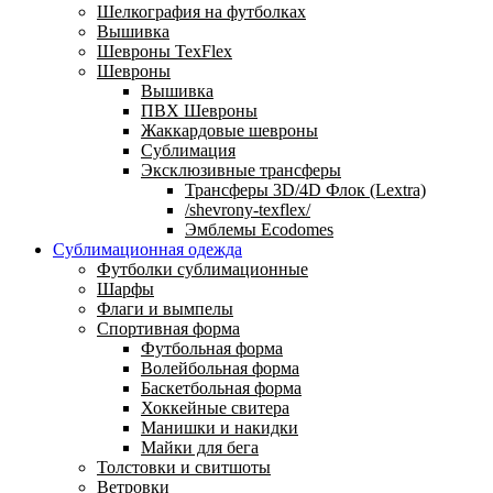
Шелкография на футболках
Вышивка
Шевроны TexFlex
Шевроны
Вышивка
ПВХ Шевроны
Жаккардовые шевроны
Сублимация
Эксклюзивные трансферы
Трансферы 3D/4D Флок (Lextra)
/shevrony-texflex/
Эмблемы Ecodomes
Сублимационная одежда
Футболки сублимационные
Шарфы
Флаги и вымпелы
Спортивная форма
Футбольная форма
Волейбольная форма
Баскетбольная форма
Хоккейные свитера
Манишки и накидки
Майки для бега
Толстовки и свитшоты
Ветровки