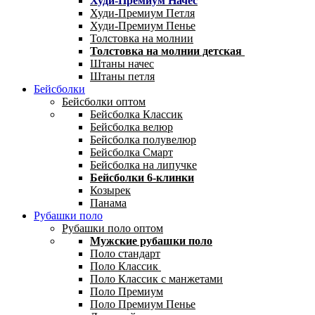
Худи-Премиум Начес
Худи-Премиум Петля
Худи-Премиум Пенье
Толстовка на молнии
Толстовка на молнии детская
Штаны начес
Штаны петля
Бейсболки
Бейсболки оптом
Бейсболка Классик
Бейсболка велюр
Бейсболка полувелюр
Бейсболка Смарт
Бейсболка на липучке
Бейсболки 6-клинки
Козырек
Панама
Рубашки поло
Рубашки поло оптом
Мужские рубашки поло
Поло стандарт
Поло Классик
Поло Классик с манжетами
Поло Премиум
Поло Премиум Пенье