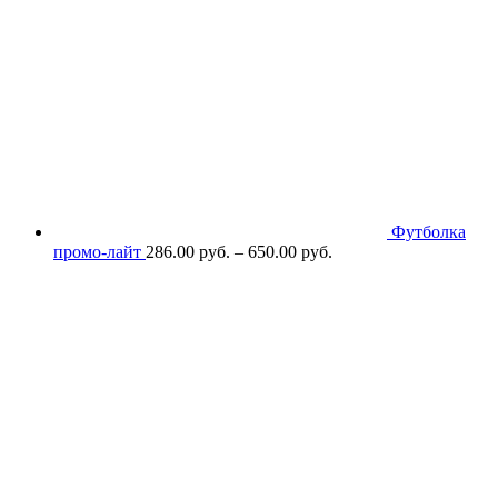
Футболка
промо-лайт
286.00
р
уб.
–
650.00
р
уб.