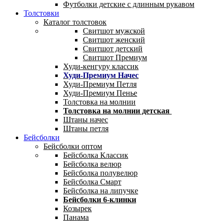
Футболки детские с длинным рукавом
Толстовки
Каталог толстовок
Свитшот мужской
Свитшот женский
Свитшот детский
Свитшот Премиум
Худи-кенгуру классик
Худи-Премиум Начес
Худи-Премиум Петля
Худи-Премиум Пенье
Толстовка на молнии
Толстовка на молнии детская
Штаны начес
Штаны петля
Бейсболки
Бейсболки оптом
Бейсболка Классик
Бейсболка велюр
Бейсболка полувелюр
Бейсболка Смарт
Бейсболка на липучке
Бейсболки 6-клинки
Козырек
Панама