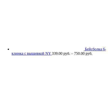
Бейсболка 6-
клинка с вышивкой NY
339.00
р
уб.
–
750.00
р
уб.