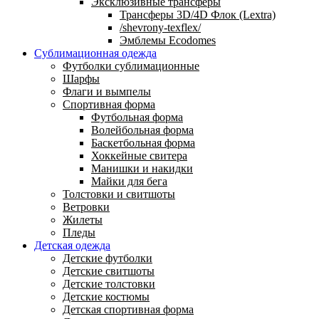
Эксклюзивные трансферы
Трансферы 3D/4D Флок (Lextra)
/shevrony-texflex/
Эмблемы Ecodomes
Сублимационная одежда
Футболки сублимационные
Шарфы
Флаги и вымпелы
Спортивная форма
Футбольная форма
Волейбольная форма
Баскетбольная форма
Хоккейные свитера
Манишки и накидки
Майки для бега
Толстовки и свитшоты
Ветровки
Жилеты
Пледы
Детская одежда
Детские футболки
Детские свитшоты
Детские толстовки
Детские костюмы
Детская спортивная форма