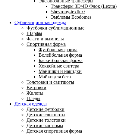
Эксклюзивные трансферы
Трансферы 3D/4D Флок (Lextra)
/shevrony-texflex/
Эмблемы Ecodomes
Сублимационная одежда
Футболки сублимационные
Шарфы
Флаги и вымпелы
Спортивная форма
Футбольная форма
Волейбольная форма
Баскетбольная форма
Хоккейные свитера
Манишки и накидки
Майки для бега
Толстовки и свитшоты
Ветровки
Жилеты
Пледы
Детская одежда
Детские футболки
Детские свитшоты
Детские толстовки
Детские костюмы
Детская спортивная форма