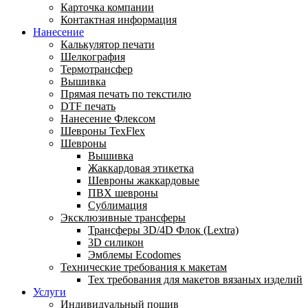
Карточка компании
Контактная информация
Нанесение
Калькулятор печати
Шелкография
Термотрансфер
Вышивка
Прямая печать по текстилю
DTF печать
Нанесение Флексом
Шевроны TexFlex
Шевроны
Вышивка
Жаккардовая этикетка
Шевроны жаккардовые
ПВХ шевроны
Сублимация
Эксклюзивные трансферы
Трансферы 3D/4D Флок (Lextra)
3D силикон
Эмблемы Ecodomes
Технические требования к макетам
Тех требования для макетов вязаных изделий
Услуги
Индивидуальный пошив