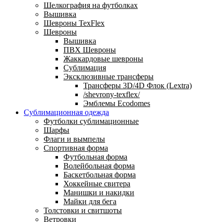
Шелкография на футболках
Вышивка
Шевроны TexFlex
Шевроны
Вышивка
ПВХ Шевроны
Жаккардовые шевроны
Сублимация
Эксклюзивные трансферы
Трансферы 3D/4D Флок (Lextra)
/shevrony-texflex/
Эмблемы Ecodomes
Сублимационная одежда
Футболки сублимационные
Шарфы
Флаги и вымпелы
Спортивная форма
Футбольная форма
Волейбольная форма
Баскетбольная форма
Хоккейные свитера
Манишки и накидки
Майки для бега
Толстовки и свитшоты
Ветровки