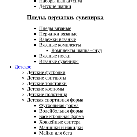
Наборы шапка+снуд
Детские шапки
Пледы
,
перчатки
,
сувенирка
Пледы вязаные
Перчатки вязаные
Варежки вязаные
Вязаные комплекты
Комплекты шапка+снуд
Вязаные носки
Вязаные сувениры
Детское
Детские футболки
Детские свитшоты
Детские толстовки
Детские костюмы
Детские полотенца
Детская спортивная форма
Футбольная форма
Волейбольная форма
Баскетбольная форма
Хоккейные свитера
Манишки и накидки
Майки для бега