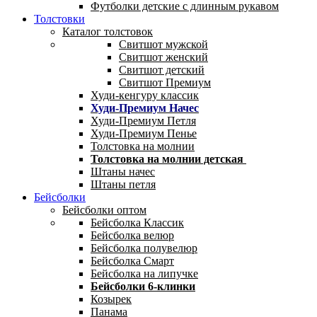
Футболки детские с длинным рукавом
Толстовки
Каталог толстовок
Свитшот мужской
Свитшот женский
Свитшот детский
Свитшот Премиум
Худи-кенгуру классик
Худи-Премиум Начес
Худи-Премиум Петля
Худи-Премиум Пенье
Толстовка на молнии
Толстовка на молнии детская
Штаны начес
Штаны петля
Бейсболки
Бейсболки оптом
Бейсболка Классик
Бейсболка велюр
Бейсболка полувелюр
Бейсболка Смарт
Бейсболка на липучке
Бейсболки 6-клинки
Козырек
Панама