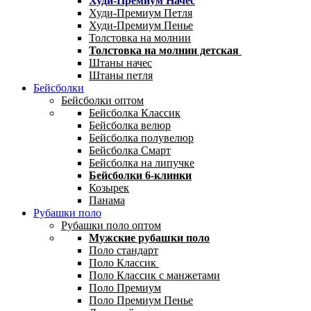
Худи-Премиум Начес
Худи-Премиум Петля
Худи-Премиум Пенье
Толстовка на молнии
Толстовка на молнии детская
Штаны начес
Штаны петля
Бейсболки
Бейсболки оптом
Бейсболка Классик
Бейсболка велюр
Бейсболка полувелюр
Бейсболка Смарт
Бейсболка на липучке
Бейсболки 6-клинки
Козырек
Панама
Рубашки поло
Рубашки поло оптом
Мужские рубашки поло
Поло стандарт
Поло Классик
Поло Классик с манжетами
Поло Премиум
Поло Премиум Пенье