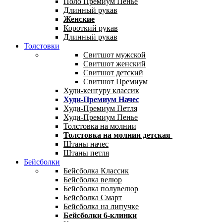
Поло Премиум Пенье
Длинный рукав
Женские
Короткий рукав
Длинный рукав
Толстовки
Свитшот мужской
Свитшот женский
Свитшот детский
Свитшот Премиум
Худи-кенгуру классик
Худи-Премиум Начес
Худи-Премиум Петля
Худи-Премиум Пенье
Толстовка на молнии
Толстовка на молнии детская
Штаны начес
Штаны петля
Бейсболки
Бейсболка Классик
Бейсболка велюр
Бейсболка полувелюр
Бейсболка Смарт
Бейсболка на липучке
Бейсболки 6-клинки