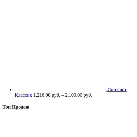
Свитшот
Классик
1,216.00
р
уб.
–
2,100.00
р
уб.
Топ Продаж