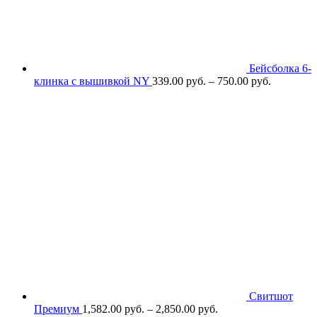
Бейсболка 6-
клинка с вышивкой NY
339.00
р
уб.
–
750.00
р
уб.
Свитшот
Премиум
1,582.00
р
уб.
–
2,850.00
р
уб.