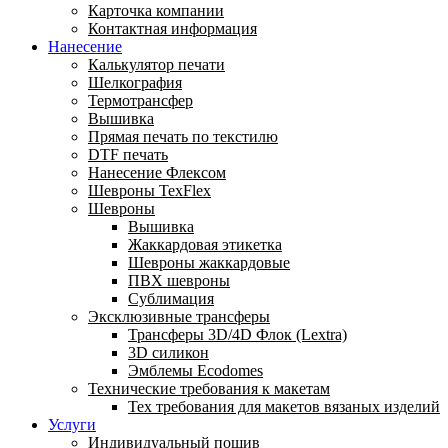
Карточка компании
Контактная информация
Нанесение
Калькулятор печати
Шелкография
Термотрансфер
Вышивка
Прямая печать по текстилю
DTF печать
Нанесение Флексом
Шевроны TexFlex
Шевроны
Вышивка
Жаккардовая этикетка
Шевроны жаккардовые
ПВХ шевроны
Сублимация
Эксклюзивные трансферы
Трансферы 3D/4D Флок (Lextra)
3D силикон
Эмблемы Ecodomes
Технические требования к макетам
Тех требования для макетов вязаных изделий
Услуги
Индивидуальный пошив