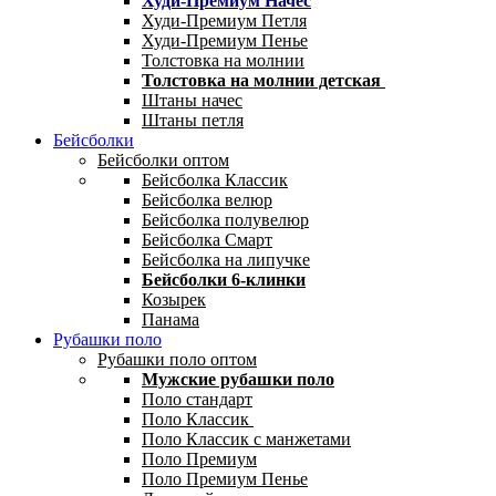
Худи-Премиум Начес
Худи-Премиум Петля
Худи-Премиум Пенье
Толстовка на молнии
Толстовка на молнии детская
Штаны начес
Штаны петля
Бейсболки
Бейсболки оптом
Бейсболка Классик
Бейсболка велюр
Бейсболка полувелюр
Бейсболка Смарт
Бейсболка на липучке
Бейсболки 6-клинки
Козырек
Панама
Рубашки поло
Рубашки поло оптом
Мужские рубашки поло
Поло стандарт
Поло Классик
Поло Классик с манжетами
Поло Премиум
Поло Премиум Пенье