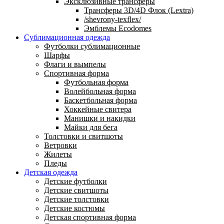
Эксклюзивные трансферы
Трансферы 3D/4D Флок (Lextra)
/shevrony-texflex/
Эмблемы Ecodomes
Сублимационная одежда
Футболки сублимационные
Шарфы
Флаги и вымпелы
Спортивная форма
Футбольная форма
Волейбольная форма
Баскетбольная форма
Хоккейные свитера
Манишки и накидки
Майки для бега
Толстовки и свитшоты
Ветровки
Жилеты
Пледы
Детская одежда
Детские футболки
Детские свитшоты
Детские толстовки
Детские костюмы
Детская спортивная форма