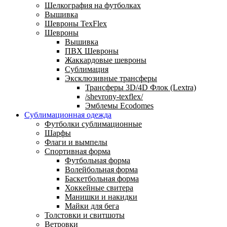
Шелкография на футболках
Вышивка
Шевроны TexFlex
Шевроны
Вышивка
ПВХ Шевроны
Жаккардовые шевроны
Сублимация
Эксклюзивные трансферы
Трансферы 3D/4D Флок (Lextra)
/shevrony-texflex/
Эмблемы Ecodomes
Сублимационная одежда
Футболки сублимационные
Шарфы
Флаги и вымпелы
Спортивная форма
Футбольная форма
Волейбольная форма
Баскетбольная форма
Хоккейные свитера
Манишки и накидки
Майки для бега
Толстовки и свитшоты
Ветровки