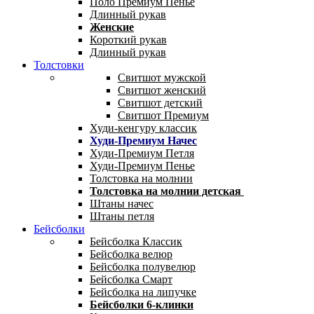
Поло Премиум Пенье
Длинный рукав
Женские
Короткий рукав
Длинный рукав
Толстовки
Свитшот мужской
Свитшот женский
Свитшот детский
Свитшот Премиум
Худи-кенгуру классик
Худи-Премиум Начес
Худи-Премиум Петля
Худи-Премиум Пенье
Толстовка на молнии
Толстовка на молнии детская
Штаны начес
Штаны петля
Бейсболки
Бейсболка Классик
Бейсболка велюр
Бейсболка полувелюр
Бейсболка Смарт
Бейсболка на липучке
Бейсболки 6-клинки