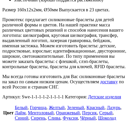
Размер 160х12х2мм, Ø50мм Выпускается в 23 цветах.
Промотекс предлагает силиконовые браслеты для детей
различной формы и цветов. На нашей практике масса
различных цветовых решений и способов нанесения вашего
логотипа: шелкография, круговая шелкография, трансфер,
выдавленный логотип, лазерная гравировка, бейджик,
именная застежка. Можем изготовить браслеты: детские,
подростковые, взрослые; идентификационные, двусторонние,
широкие, светонакопительные. По типу применения вы
можете заказать браслеты: с флешкой, слэп-браслеты,
контрольные браслеты, браслеты для ключей, RFID браслеты.
Мы всегда готовы изготовить для Вас силиконовые браслеты
на заказ по самым низким ценам. Осуществляем
доставку
по
всей России и странам СНГ.
Артикул:
Swe-1-1-1-1-2-1-1-1-1
Категория:
Детские изделия
Белый
,
Горчица
,
Желтый
,
Зеленый
,
Красный
,
Лазурь
,
Цвет
Лайм
,
Ментоловый
,
Оранжевый
,
Персик
,
Серый
,
Синий
,
Сирень
,
Слива
,
Фуксия
,
Чёрный
,
Шоколад