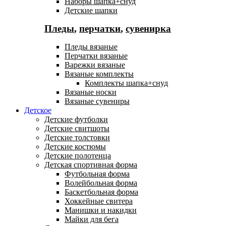
Наборы шапка+снуд
Детские шапки
Пледы
,
перчатки
,
сувенирка
Пледы вязаные
Перчатки вязаные
Варежки вязаные
Вязаные комплекты
Комплекты шапка+снуд
Вязаные носки
Вязаные сувениры
Детское
Детские футболки
Детские свитшоты
Детские толстовки
Детские костюмы
Детские полотенца
Детская спортивная форма
Футбольная форма
Волейбольная форма
Баскетбольная форма
Хоккейные свитера
Манишки и накидки
Майки для бега