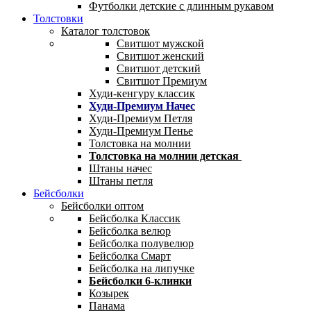
Футболки детские с длинным рукавом
Толстовки
Каталог толстовок
Свитшот мужской
Свитшот женский
Свитшот детский
Свитшот Премиум
Худи-кенгуру классик
Худи-Премиум Начес
Худи-Премиум Петля
Худи-Премиум Пенье
Толстовка на молнии
Толстовка на молнии детская
Штаны начес
Штаны петля
Бейсболки
Бейсболки оптом
Бейсболка Классик
Бейсболка велюр
Бейсболка полувелюр
Бейсболка Смарт
Бейсболка на липучке
Бейсболки 6-клинки
Козырек
Панама